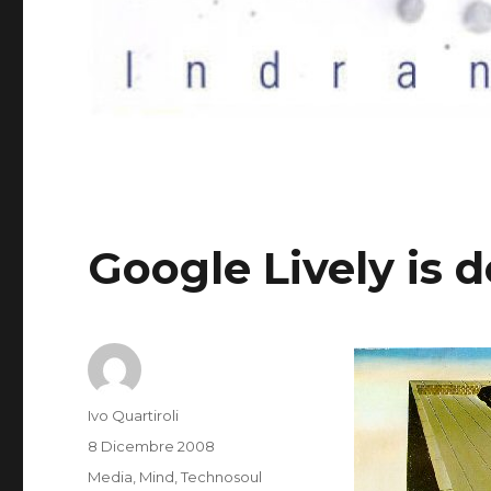
Google Lively is 
Autore
Ivo Quartiroli
Pubblicato
8 Dicembre 2008
il
Categorie
Media
,
Mind
,
Technosoul