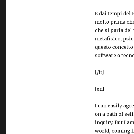
È dai tempi del 
molto prima che 
che si parla del
metafisico, psic
questo concetto
software o tecno
[/it]
[en]
I can easily agr
on a path of se
inquiry. But I a
world, coming fr