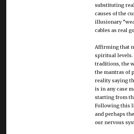
substituting rea
causes of the c
illusionary “we
cables as real g
Affirming that n
spiritual levels
traditions, the 
the mantras of p
reality saying t
is in any case 
starting from th
Following this l
and perhaps ther
our nervous sys