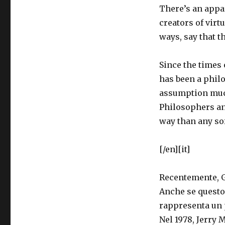
There’s an appa
creators of virt
ways, say that t
Since the times 
has been a phil
assumption much
Philosophers an
way than any so
[/en][it]
Recentemente, 
Anche se questo 
rappresenta un p
Nel 1978, Jerry 