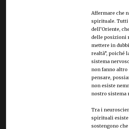
Affermare che ni
spirituale. Tutt
dell’Oriente, ch
delle posizioni 
mettere in dubbi
realtà”, poiché 
sistema nervoso 
non fanno altro 
pensare, possiam
non esiste nemm
nostro sistema 
Tra i neuroscienz
spirituali esist
sostengono che 