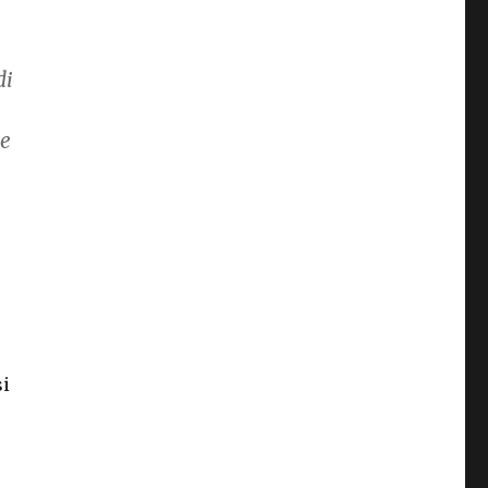
di
 e
si