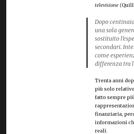
televisione (
Quill
Dopo centinaia 
una sola gener
sostituito l’es
secondari. Int
come esperienze
differenza tra l
Trenta anni dop
più solo relativo
fatto sempre più
rappresentazione
finanziaria, per
informazioni ch
reali.