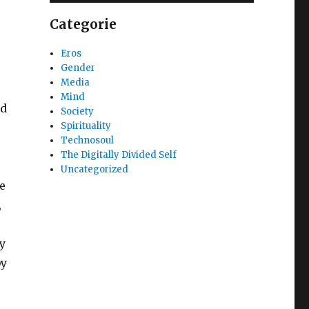
Categorie
Eros
Gender
Media
Mind
nd
Society
Spirituality
Technosoul
The Digitally Divided Self
Uncategorized
ce
,
ty
by