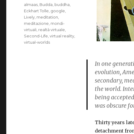
Tag
almaas
,
Budda
,
buddha
,
Eckhart Tolle
,
google
,
Lively
,
meditation
,
meditazione
,
mondi-
virtuali
,
realtà virtuale
,
Second-Life
,
virtual reality
,
virtual-worlds
In one generat
evolution, Amer
secondary, med
the world. Int
being accepted
was obscure for
Thirty years late
detachment from