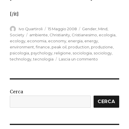
[/it]
Autore
Pubblicato
Categorie
Ivo Quartiroli
15 Maggio 2008
Gender
,
Mind
,
il
Tag
Society
ambiente
,
Christianity
,
Cristianesimo
,
ecologia
,
ecology
,
economia
,
economy
,
energia
,
energy
,
environment
,
finance
,
peak oil
,
production
,
produzione
,
psicologia
,
psychology
,
religione
,
sociologia
,
sociology
,
su
technology
,
tecnologia
Lascia un commento
Not
being
able
to
stop
Cerca
CERCA