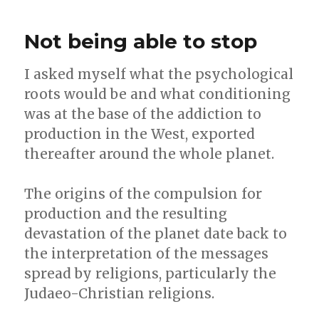
Tiny
Chips
Not being able to stop
With
Huge
Smelly
I asked myself what the psychological
Footprints
roots would be and what conditioning
was at the base of the addiction to
Quei
piccoli
production in the West, exported
chip
thereafter around the whole planet.
con
quelle
enormi
The origins of the compulsion for
impronte
production and the resulting
puzzolenti
devastation of the planet date back to
the interpretation of the messages
spread by religions, particularly the
Judaeo-Christian religions.