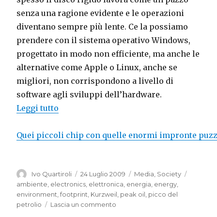
senza una ragione evidente e le operazioni
diventano sempre più lente. Ce la possiamo
prendere con il sistema operativo Windows,
progettato in modo non efficiente, ma anche le
alternative come Apple o Linux, anche se
migliori, non corrispondono a livello di
software agli sviluppi dell’hardware.
“
Those Tiny Chips With Huge Smelly Fo
Leggi tutto
Quei piccoli chip con quelle enormi impronte puzz
Autore
Pubblicato
Categorie
Tag
Ivo Quartiroli
24 Luglio 2009
Media
,
Society
il
ambiente
,
electronics
,
elettronica
,
energia
,
energy
,
environment
,
footprint
,
Kurzweil
,
peak oil
,
picco del
su
petrolio
Lascia un commento
Those