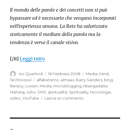
Il mondo delle parole e dei concetti non si può
bypassare ed è necessario che vengano incorporati
nell’esperienza umana. La Rete ha valorizzato
storicamente il medium della parola ma la
tendenza è verso il canale visivo.
“Words and silences”
[/it]
Leggi tutto
Autore
Pubblicato
Categorie
Ivo Quartiroli
16 Febbraio 2008
Media
,
Mind
,
il
Tag
Technosoul
alfabetismo
,
almaas
,
Barry Sanders
,
blog
,
literacy
,
Lowen
,
Media
,
microblogging
,
Nisargadatta
Maharaj
,
osho
,
SMS
,
spiritualità
,
Spirituality
,
tecnologie
,
su
video
,
YouTube
Lascia un commento
Words
and
silences