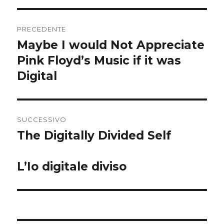
Navigazione
PRECEDENTE
articoli
Maybe I would Not Appreciate
Articolo
precedente:
Pink Floyd’s Music if it was
Digital
SUCCESSIVO
The Digitally Divided Self
Articolo
successivo:
L’Io digitale diviso