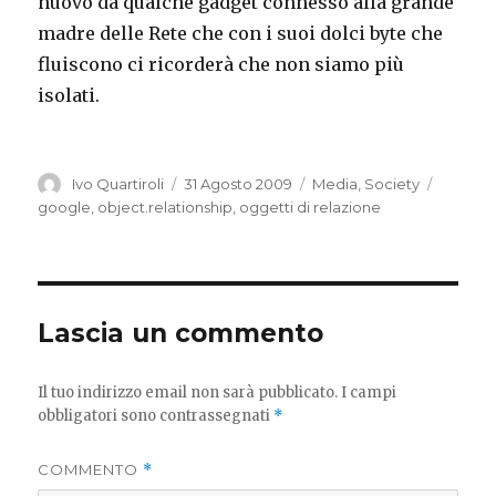
nuovo da qualche gadget connesso alla grande
madre delle Rete che con i suoi dolci byte che
fluiscono ci ricorderà che non siamo più
isolati.
Autore
Pubblicato
Categorie
Tag
Ivo Quartiroli
31 Agosto 2009
Media
,
Society
il
google
,
object.relationship
,
oggetti di relazione
Lascia un commento
Il tuo indirizzo email non sarà pubblicato.
I campi
obbligatori sono contrassegnati
*
COMMENTO
*