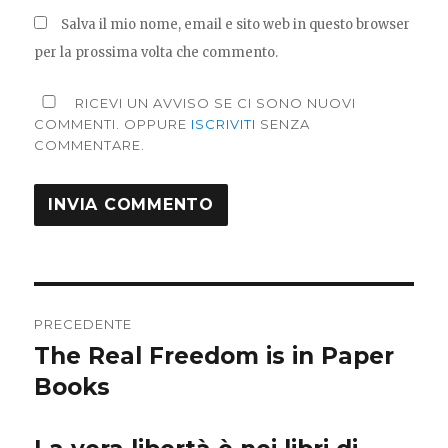
Salva il mio nome, email e sito web in questo browser
per la prossima volta che commento.
RICEVI UN AVVISO SE CI SONO NUOVI
COMMENTI. OPPURE
ISCRIVITI
SENZA
COMMENTARE.
Navigazione
PRECEDENTE
articoli
The Real Freedom is in Paper
Articolo
precedente:
Books