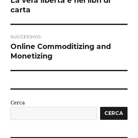
La vera libertà è nei libri di
carta
SUCCESSIVO
Online Commoditizing and
Articolo
successivo:
Monetizing
Cerca
CERCA