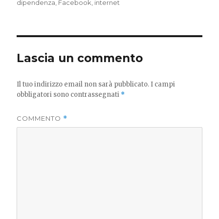
il
dipendenza
,
Facebook
,
internet
Lascia un commento
Il tuo indirizzo email non sarà pubblicato.
I campi
obbligatori sono contrassegnati
*
COMMENTO
*