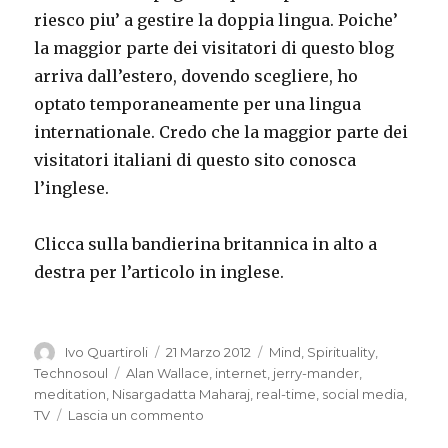
riesco piu’ a gestire la doppia lingua. Poiche’
la maggior parte dei visitatori di questo blog
arriva dall’estero, dovendo scegliere, ho
optato temporaneamente per una lingua
internationale. Credo che la maggior parte dei
visitatori italiani di questo sito conosca
l’inglese.
Clicca sulla bandierina britannica in alto a
destra per l’articolo in inglese.
Autore
Pubblicato
Categorie
Ivo Quartiroli
21 Marzo 2012
Mind
,
Spirituality
,
il
Tag
Technosoul
Alan Wallace
,
internet
,
jerry-mander
,
meditation
,
Nisargadatta Maharaj
,
real-time
,
social media
,
su
TV
Lascia un commento
TV