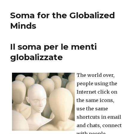
and
the
Soma for the Globalized
Internet:
Dullness
Minds
and
Restless
Il soma per le menti
globalizzate
The world over,
people using the
Internet click on
the same icons,
use the same
shortcuts in email
and chats, connect
with people