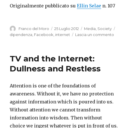
Originalmente pubblicato su
Ellin Selae
n. 107
Autore
Pubblicato
Categorie
Tag
Franco del Moro
25 Luglio 2012
Media
,
Society
il
su
dipendenza
,
Facebook
,
internet
Lascia un commento
When
the
iPhone
TV and the Internet:
replac
the
Dullness and Restless
syringe
commun
as
Attention is one of the foundations of
a
awareness. Without it, we have no protection
form
of
against information which is poured into us.
pathol
Without attention we cannot transform
information into wisdom. Then without
Quand
l’iPhon
choice we ingest whatever is put in front of us.