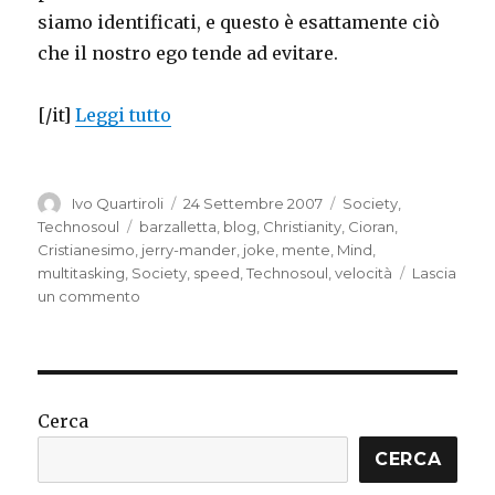
siamo identificati, e questo è esattamente ciò
che il nostro ego tende ad evitare.
“Multitasking to nothing”
[/it]
Leggi tutto
Autore
Pubblicato
Categorie
Ivo Quartiroli
24 Settembre 2007
Society
,
il
Tag
Technosoul
barzalletta
,
blog
,
Christianity
,
Cioran
,
Cristianesimo
,
jerry-mander
,
joke
,
mente
,
Mind
,
multitasking
,
Society
,
speed
,
Technosoul
,
velocità
Lascia
su
un commento
Multitasking
to
nothing
Cerca
CERCA