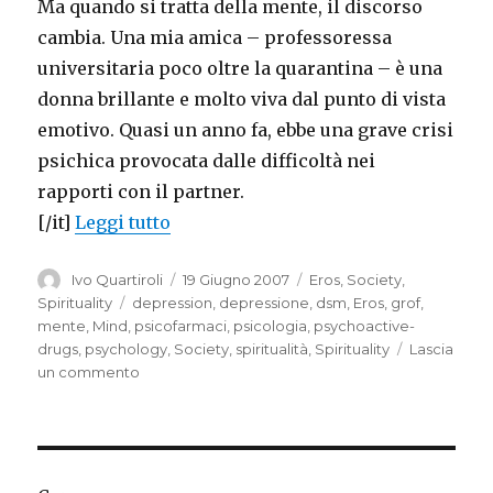
Ma quando si tratta della mente, il discorso
cambia. Una mia amica – professoressa
universitaria poco oltre la quarantina – è una
donna brillante e molto viva dal punto di vista
emotivo. Quasi un anno fa, ebbe una grave crisi
psichica provocata dalle difficoltà nei
rapporti con il partner.
“My friend got a “minditis””
[/it]
Leggi tutto
Autore
Pubblicato
Categorie
Ivo Quartiroli
19 Giugno 2007
Eros
,
Society
,
il
Tag
Spirituality
depression
,
depressione
,
dsm
,
Eros
,
grof
,
mente
,
Mind
,
psicofarmaci
,
psicologia
,
psychoactive-
drugs
,
psychology
,
Society
,
spiritualità
,
Spirituality
Lascia
su
un commento
My
friend
got
a
“minditis”