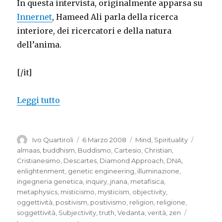
In questa intervista, originalmente apparsa su
Innernet
, Hameed Ali parla della ricerca
interiore, dei ricercatori e della natura
dell’anima.
[/it]
“Loving the truth for its own sake, inte
Leggi tutto
Autore
Pubblicato
Categorie
Tag
Ivo Quartiroli
6 Marzo 2008
Mind
,
Spirituality
il
almaas
,
buddhism
,
Buddismo
,
Cartesio
,
Christian
,
Cristianesimo
,
Descartes
,
Diamond Approach
,
DNA
,
enlightenment
,
genetic engineering
,
illuminazione
,
ingegneria genetica
,
inquiry
,
jnana
,
metafisica
,
metaphysics
,
misticismo
,
mysticism
,
objectivity
,
oggettività
,
positivism
,
positivismo
,
religion
,
religione
,
soggettività
,
Subjectivity
,
truth
,
Vedanta
,
verità
,
zen