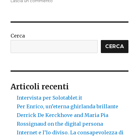
su
Lascia un commento
Loving
the
truth
for
its
Cerca
own
sake,
CERCA
interview
with
Almaas
Articoli recenti
Intervista per Solotablet.it
Per Enrico, un’eterna ghirlanda brillante
Derrick De Kerckhove and Maria Pia
Rossignaud on the digital persona
Internet e l’Io diviso. La consapevolezza di