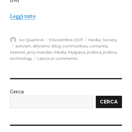
“Is Internet empowering us?”
Leggi tutto
Autore
Pubblicato
Categorie
Ivo Quartiroli
5 Novembre 2007
Media
,
Society
il
Tag
activism
,
attivismo
,
blog
,
communities
,
comunità
,
internet
,
jerry-mander
,
Media
,
Myspace
,
politica
,
politics
,
su
technology
Lascia un commento
Is
Internet
empowering
us?
Cerca
CERCA