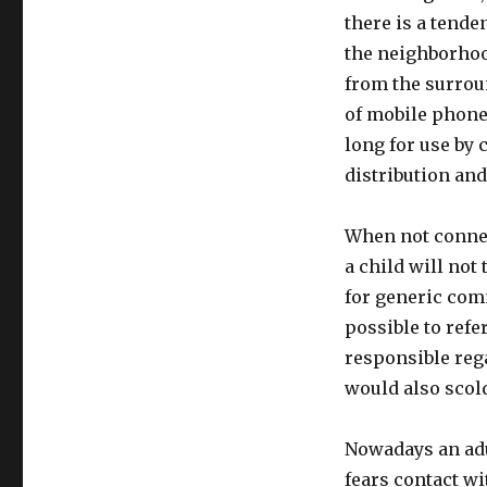
there is a tende
the neighborhoo
from the surrou
of mobile phones
long for use by 
distribution and
When not connec
a child will not
for generic com
possible to refe
responsible reg
would also scold 
Nowadays an adul
fears contact wi