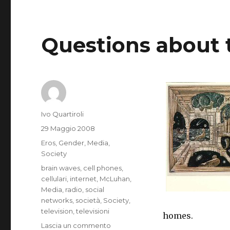
Questions about 
Autore
Ivo Quartiroli
Pubblicato
29 Maggio 2008
il
Categorie
Eros
,
Gender
,
Media
,
Society
Tag
brain waves
,
cell phones
,
cellulari
,
internet
,
McLuhan
,
Media
,
radio
,
social
networks
,
società
,
Society
,
television
,
televisioni
homes.
su
Lascia un commento