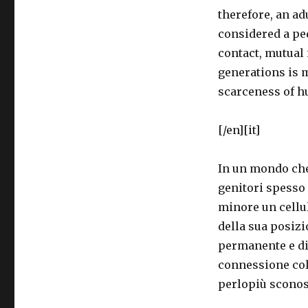
therefore, an a
considered a pe
contact, mutual
generations is m
scarceness of h
[/en][it]
In un mondo che
genitori spesso 
minore un cellu
della sua posizi
permanente e dir
connessione col 
perlopiù sconos