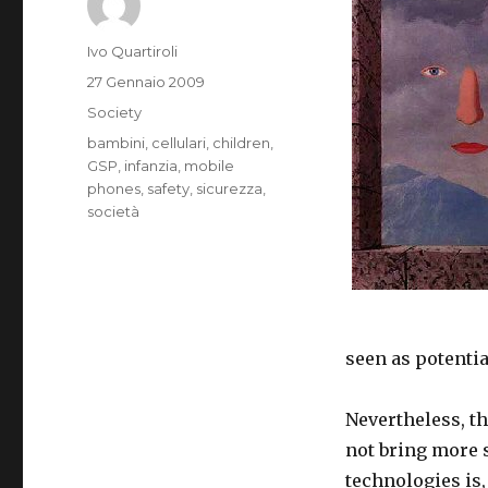
Autore
Ivo Quartiroli
Pubblicato
27 Gennaio 2009
il
Categorie
Society
Tag
bambini
,
cellulari
,
children
,
GSP
,
infanzia
,
mobile
phones
,
safety
,
sicurezza
,
società
seen as potenti
Nevertheless, th
not bring more s
technologies is,