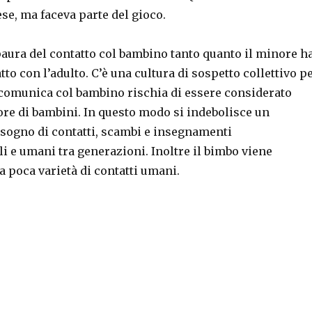
se, ma faceva parte del gioco.
paura del contatto col bambino tanto quanto il minore h
tto con l’adulto. C’è una cultura di sospetto collettivo p
e comunica col bambino rischia di essere considerato
ore di bambini. In questo modo si indebolisce un
sogno di contatti, scambi e insegnamenti
 e umani tra generazioni. Inoltre il bimbo viene
a poca varietà di contatti umani.
dren’s safety and mobile phones”