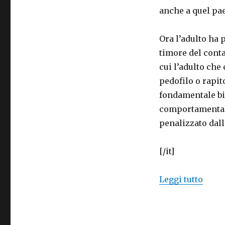
anche a quel pae
Ora l’adulto ha 
timore del conta
cui l’adulto ch
pedofilo o rapit
fondamentale bi
comportamentali
penalizzato dall
[/it]
“Chil
Leggi tutto