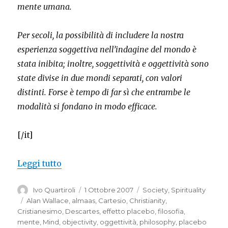
mente umana.
Per secoli, la possibilità di includere la nostra
esperienza soggettiva nell’indagine del mondo è
stata inibita; inoltre, soggettività e oggettività sono
state divise in due mondi separati, con valori
distinti. Forse è tempo di far sì che entrambe le
modalità si fondano in modo efficace.
[/it]
“Subjectivity and objectivity”
Leggi tutto
Autore
Pubblicato
Categorie
Ivo Quartiroli
1 Ottobre 2007
Society
,
Spirituality
il
Tag
Alan Wallace
,
almaas
,
Cartesio
,
Christianity
,
Cristianesimo
,
Descartes
,
effetto placebo
,
filosofia
,
mente
,
Mind
,
objectivity
,
oggettività
,
philosophy
,
placebo