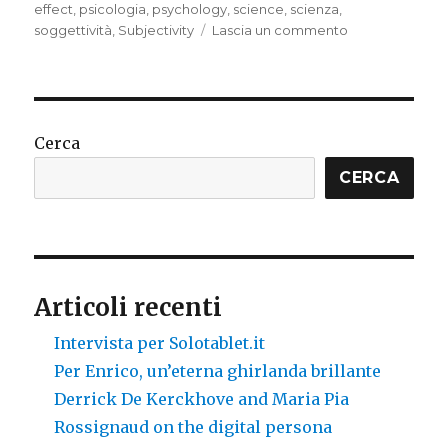
effect
,
psicologia
,
psychology
,
science
,
scienza
,
su
soggettività
,
Subjectivity
Lascia un commento
Subjectivity
and
objectivity
Cerca
CERCA
Articoli recenti
Intervista per Solotablet.it
Per Enrico, un’eterna ghirlanda brillante
Derrick De Kerckhove and Maria Pia
Rossignaud on the digital persona