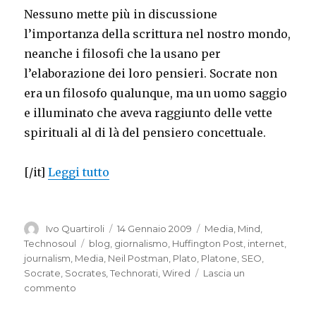
Nessuno mette più in discussione
l’importanza della scrittura nel nostro mondo,
neanche i filosofi che la usano per
l’elaborazione dei loro pensieri. Socrate non
era un filosofo qualunque, ma un uomo saggio
e illuminato che aveva raggiunto delle vette
spirituali al di là del pensiero concettuale.
“Are bloggers a new elite?”
[/it]
Leggi tutto
Autore
Pubblicato
Categorie
Ivo Quartiroli
14 Gennaio 2009
Media
,
Mind
,
il
Tag
Technosoul
blog
,
giornalismo
,
Huffington Post
,
internet
,
journalism
,
Media
,
Neil Postman
,
Plato
,
Platone
,
SEO
,
Socrate
,
Socrates
,
Technorati
,
Wired
Lascia un
su
commento
Are