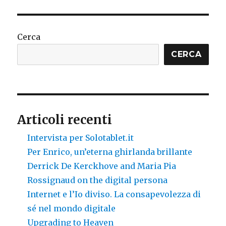
bloggers
a
new
elite?
Cerca
CERCA
Articoli recenti
Intervista per Solotablet.it
Per Enrico, un’eterna ghirlanda brillante
Derrick De Kerckhove and Maria Pia
Rossignaud on the digital persona
Internet e l’Io diviso. La consapevolezza di
sé nel mondo digitale
Upgrading to Heaven