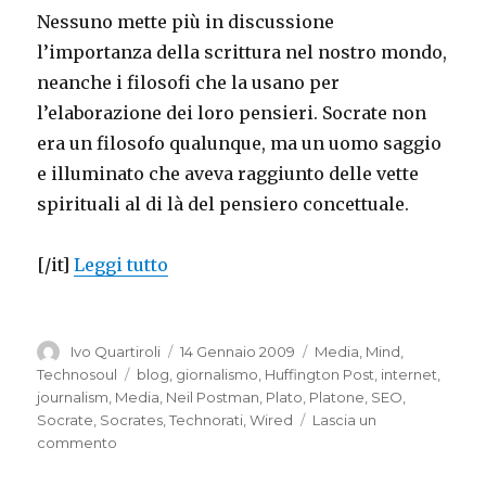
Nessuno mette più in discussione
l’importanza della scrittura nel nostro mondo,
neanche i filosofi che la usano per
l’elaborazione dei loro pensieri. Socrate non
era un filosofo qualunque, ma un uomo saggio
e illuminato che aveva raggiunto delle vette
spirituali al di là del pensiero concettuale.
“Are bloggers a new elite?”
[/it]
Leggi tutto
Autore
Pubblicato
Categorie
Ivo Quartiroli
14 Gennaio 2009
Media
,
Mind
,
il
Tag
Technosoul
blog
,
giornalismo
,
Huffington Post
,
internet
,
journalism
,
Media
,
Neil Postman
,
Plato
,
Platone
,
SEO
,
Socrate
,
Socrates
,
Technorati
,
Wired
Lascia un
su
commento
Are