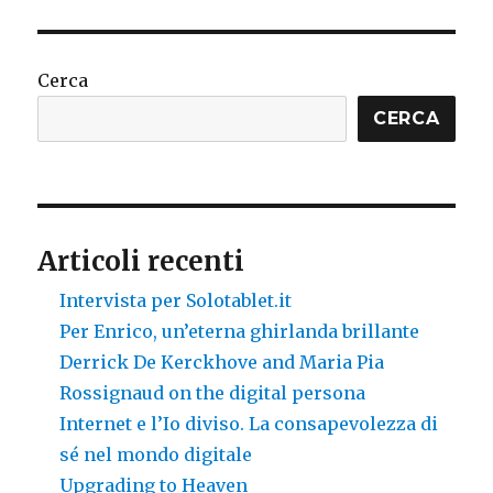
bloggers
a
new
elite?
Cerca
CERCA
Articoli recenti
Intervista per Solotablet.it
Per Enrico, un’eterna ghirlanda brillante
Derrick De Kerckhove and Maria Pia
Rossignaud on the digital persona
Internet e l’Io diviso. La consapevolezza di
sé nel mondo digitale
Upgrading to Heaven