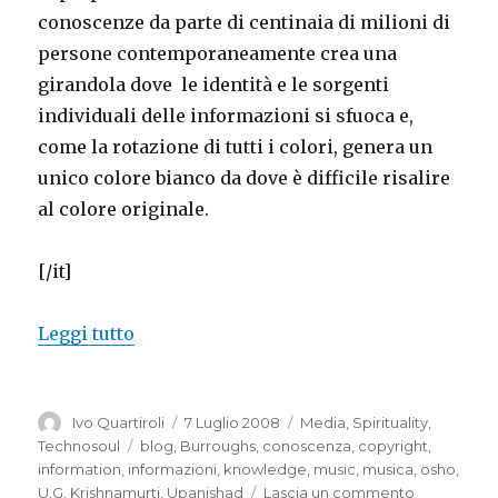
conoscenze da parte di centinaia di milioni di
persone contemporaneamente crea una
girandola dove le identità e le sorgenti
individuali delle informazioni si sfuoca e,
come la rotazione di tutti i colori, genera un
unico colore bianco da dove è difficile risalire
al colore originale.
[/it]
“Nobody’s copyright”
Leggi tutto
Autore
Pubblicato
Categorie
Ivo Quartiroli
7 Luglio 2008
Media
,
Spirituality
,
il
Tag
Technosoul
blog
,
Burroughs
,
conoscenza
,
copyright
,
information
,
informazioni
,
knowledge
,
music
,
musica
,
osho
,
su
U.G. Krishnamurti
,
Upanishad
Lascia un commento