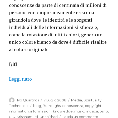
conoscenze da parte di centinaia di milioni di
persone contemporaneamente crea una
girandola dove le identità e le sorgenti
individuali delle informazioni si sfuoca e,
come la rotazione di tutti i colori, genera un
unico colore bianco da dove è difficile risalire
al colore originale.
[/it]
“Nobody’s copyright”
Leggi tutto
Autore
Pubblicato
Categorie
Ivo Quartiroli
7 Luglio 2008
Media
,
Spirituality
,
il
Tag
Technosoul
blog
,
Burroughs
,
conoscenza
,
copyright
,
information
,
informazioni
,
knowledge
,
music
,
musica
,
osho
,
su
U.G. Krishnamurti
,
Upanishad
Lascia un commento