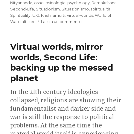
Nityananda
,
osho
,
psicologia
,
psychology
,
Ramakrishna
,
Second-Life
,
Situationism
,
Situazionismo
,
spiritualità
,
Spirituality
,
U.G. Krishnamurti
,
virtual-worlds
,
World of
su
Warcraft
,
zen
Lascia un commento
Virtual
worlds
and
Virtual worlds, mirror
Maya
2.0
worlds, Second Life:
backing up the messed
planet
In the 21th century ideologies
collapsed, religions are showing their
fundamentalist and darker side and
war is still the response to political
problems. At the same time the
material world itself is experiencing