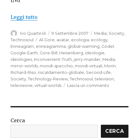
“Virtual worlds, mirror worlds, Second 
Leggi tutto
Autore
Pubblicato
Categorie
Ivo Quartiroli
9 Settembre 2007
Media
,
Society
,
il
Tag
Technosoul
Al-Gore
,
avatar
,
ecologia
,
ecology
,
Enneagram
,
enneagramma
,
global-warming
,
Gödel
,
Google-Earth
,
Gore-Bill
,
Heisenberg
,
ideologie
,
ideologies
,
Inconvenient-Truth
,
jerry-mander
,
Media
,
mirror-worlds
,
mondi-specchio
,
mondi-virtuali
,
Morin
,
Richard-Riso
,
riscaldamento-globale
,
Second-Life
,
Society
,
Technology-Review
,
Technosoul
,
television
,
su
televisione
,
virtual-worlds
Lascia un commento
Virtual
worlds,
mirror
worlds,
Second
Cerca
Life:
backing
CERCA
up