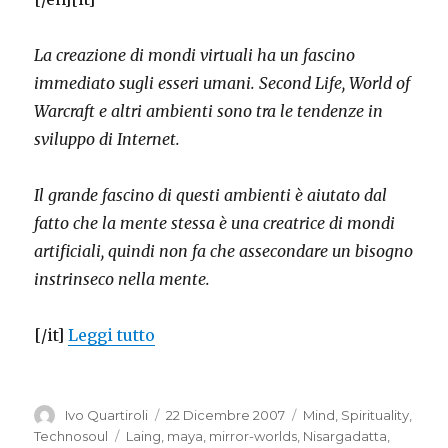
La creazione di mondi virtuali ha un fascino
immediato sugli esseri umani. Second Life, World of
Warcraft e altri ambienti sono tra le tendenze in
sviluppo di Internet.
Il grande fascino di questi ambienti è aiutato dal
fatto che la mente stessa è una creatrice di mondi
artificiali, quindi non fa che assecondare un bisogno
instrinseco nella mente.
“Virtual worlds and Maya 2.0”
[/it]
Leggi tutto
Autore
Pubblicato
Categorie
Ivo Quartiroli
22 Dicembre 2007
Mind
,
Spirituality
,
il
Tag
Technosoul
Laing
,
maya
,
mirror-worlds
,
Nisargadatta
,